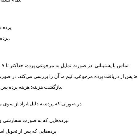
پرده دارای ایراد یا نقص فنی باشد (مثلاً پارگی، دوخت نادرست یا رنگ‌ریزی).
پرده با سفارش شما مغایرت داشته باشد (مثلاً رنگ، سایز یا مدل متفاوت).
تماس با پشتیبانی: در صورت تمایل به مرجوعی پرده، حداکثر تا ۷ روز پس از دریافت، با شماره تلفن 0982191015450 با ما تماس بگیرید.
بازگشت هزینه: هزینه پرده پس از تأیید مرجوعی، حداکثر تا ۵ روز کاری به حساب شما واریز می‌شود.
در صورتی که پرده به دلیل ایراد از سوی ما مرجوع شود، هزینه ارسال و مرجوعی بر عهده اویم دکور خواهد بود.
پرده‌هایی که به صورت سفارشی و بر اساس اندازه یا طرح خاص شما تولید شده‌اند، قابل مرجوع نیستند.
پرده‌هایی که پس از تحویل استفاده شده‌اند یا بسته‌بندی آن‌ها آسیب دیده است، قابل مرجوع نیستند.