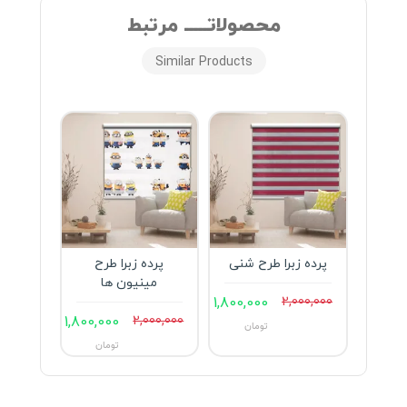
محصولاتـــــ مرتبط
Similar Products
پرده زبرا طرح شنی
پرده زبرا طرح
پرد
مینیون ها
ما
1,800,000
2,000,000
000,000
1,800,000
2,000,000
تومان
تومان