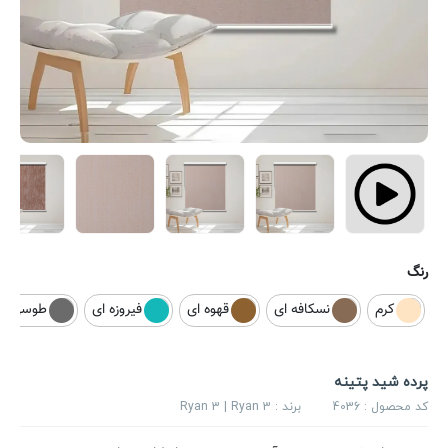
رنگ
کرم
نسکافه ای
قهوه ای
فیروزه ای
طوسی
پرده شید پتینه
کد محصول :
4036
برند :
Ryan 3 | Ryan 3