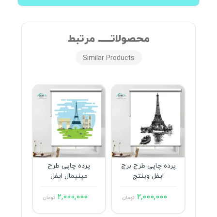
محصولاتـــــ مرتبط
Similar Products
پرده چاپی طرح برج
پرده چاپی طرح
پرده
ایفل وینتج
مینیمال ایفل
ه
000
2,000,000
2,000,000
تومان
تومان