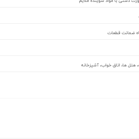
رت دستی با مواد شوینده ملایم
، هتل ها، اتاق خواب، آشپزخانه