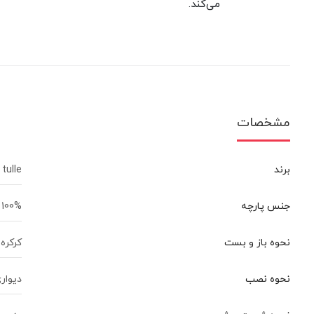
می‌کند.
مشخصات
برند
 tulle
جنس پارچه
100% پلی استر
نحوه باز و بست
کرکره 
نحوه نصب
دیوار